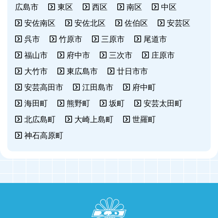
広島市
東区
西区
南区
中区
安佐南区
安佐北区
佐伯区
安芸区
呉市
竹原市
三原市
尾道市
福山市
府中市
三次市
庄原市
大竹市
東広島市
廿日市市
安芸高田市
江田島市
府中町
海田町
熊野町
坂町
安芸太田町
北広島町
大崎上島町
世羅町
神石高原町