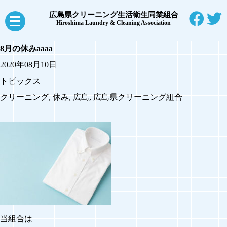
広島県クリーニング生活衛生同業組合
メ
Hiroshima Laundry & Cleaning Association
ニ
8月の休み
aaaa
ュ
2020年08月10日
ー
トピックス
を
クリーニング
,
休み
,
広島
,
広島県クリーニング組合
開
く
当組合は