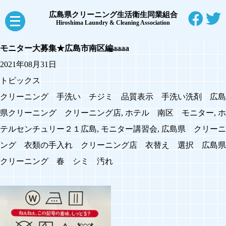
広島県クリーニング生活衛生同業組合
メ
Hiroshima Laundry & Cleaning Association
ニ
モニター大募集★広島市南区編
aaaa
ュ
2021年08月31日
ー
トピックス
を
クリーニング 手洗い チジミ 品質表示 手洗い洗剤 広島
開
県クリーニング クリーニング店
,
ホテル 南区 モニター
,
ホ
く
テルセンチュリー２１広島
,
モニター講習会
,
広島県 クリーニ
ング 衣類の手入れ クリーニング店 衣替え 選択 広島県
クリーニング 春 シミ 汚れ